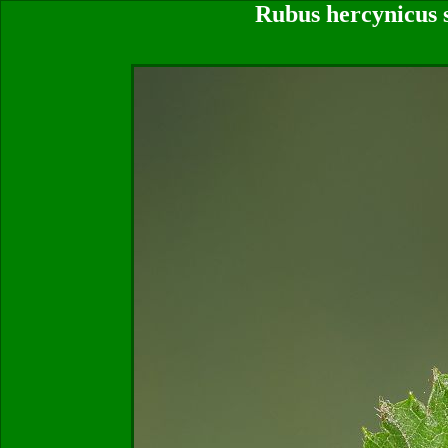
Rubus hercynicus s